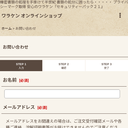
機密書類の処理を手掛けて半世紀 書類の処分に困ったら・・・・・ プライバ
シーマーク取得 安心のワラケン『セキュリティーパック２１』
ワラケン オンラインショップ
ホーム
>
お問い合わせ
お問い合わせ
STEP 1
STEP 2
STEP 3
入力
確認
完了
お名前
[
必須
]
メールアドレス
[
必須
]
メールアドレスをお間違えの場合は、ご注文受付確認メールや各
種ご連絡、溶解証明書等がお届けできませんのでご注意くださ